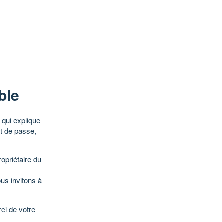
ble
qui explique
ot de passe,
opriétaire du
ous invitons à
ci de votre